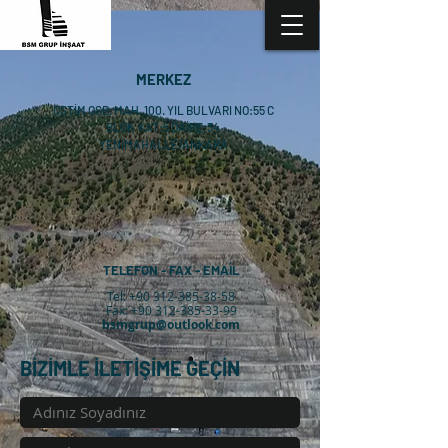
MERKEZ
OSTİM OSB. MAH. 100. YIL BULVARI NO:55 C
BLOK KAT:5 DAİRE:34
YENİMAHALLE/ANKARA
TELEFON - FAX - EMAİL
Tel:
+90 312-385-38-58
Fax: +90 312-385-33-99
bsmgrup@outlook.com
BİZİMLE İLETİŞİME GEÇİN